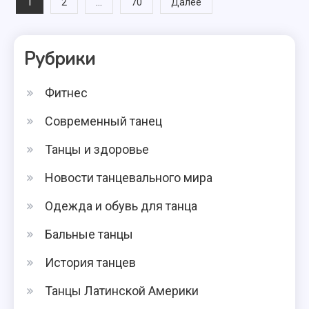
Навигация
1
…
2
70
Далее
по
Рубрики
записям
Фитнес
Современный танец
Танцы и здоровье
Новости танцевального мира
Одежда и обувь для танца
Бальные танцы
История танцев
Танцы Латинской Америки