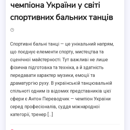
чемпіона України у світі
спортивних бальних танців
Спортивні бальні танці — це унікальний напрям,
що поєднує елементи спорту, мистецтва та
сценічної майстерності. Тут важливі не лише
фізична підготовка та техніка, а й здатність
передавати характер музики, емоції та
драматургію руху. В українській танцювальній
спільноті одним із відомих представників цієї
сфери є Антон Переводчик — чемпіон України
серед професіоналів, суддя міжнародної
категорії, тренер […]