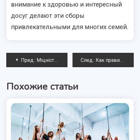
внимание к здоровью и интересный
досуг делают эти сборы
привлекательными для многих семей.
Навигация
Пред.:
Міцність бетону для очисних споруд: ключ до довговічності та надійної експлуатації
След.:
Как правильно использовать возможности оптового интернет-магазина: рекомендации для представителей торговли
по
Похожие статьи
записям