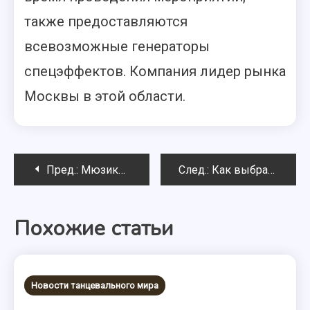
также предоставляются
всевозможные генераторы
спецэффектов. Компания лидер рынка
Москвы в этой области.
Навигация
Пред.:
Мюзикл CHICAGO. Премьера 2013 года.
След.:
Как выбрать костюм для занятия бальными танцами
по
Похожие статьи
записям
Новости танцевального мира