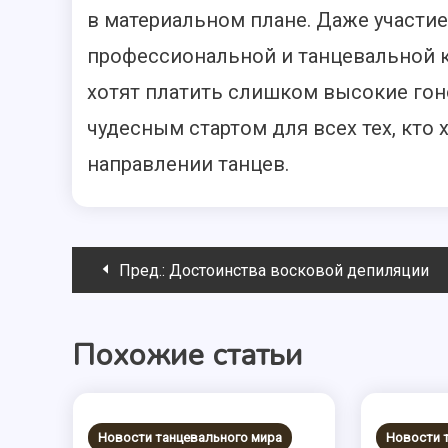
в материальном плане. Даже участи
профессиональной и танцевальной к
хотят платить слишком высокие гон
чудесным стартом для всех тех, кто
направлении танцев.
Навигация
Пред.:
Достоинства восковой депиляции
по
Похожие статьи
записям
Новости танцевального мира
Новости 