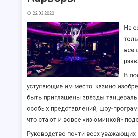
22.03.2020
На с
толь
все 
разв
В по
уступающие им место, казино изобре
быть приглашены звёзды танцевальн
особых представлений, шоу-програм
что стают и вовсе «изюминкой» под
Руководство почти всех уважающих 