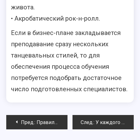
живота.
• Акробатический рок-н-ролл.
Если в бизнес-плане закладывается
преподавание сразу нескольких
танцевальных стилей, то для
обеспечения процесса обучения
потребуется подобрать достаточное
число подготовленных специалистов.
Навигация
Пред.:
Правила тренировки во время занятия фитнесом
След.:
У каждого свой путь усовершенствования личности
по