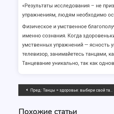
«Результаты исследования – не пр
упражнениям, людям необходимо ост
Физическое и умственное благополуч
именно сознания. Когда здоровеньки
умственных упражнений — ясность у
телевизор, занимайетесь танцами, к
Танцевание уникально, так как однов
Навигация
Пред.:
Танцы = здоровье: выбери свой танец
по
Похожие статьи
записям