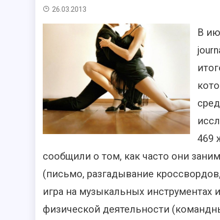
26.03.2013
В ию
jour
итог
кото
сред
иссл
469 
сообщили о том, как часто они зан
(письмо, разгадывание кроссвордов,
игра на музыкальных инструментах и
физической деятельности (командны