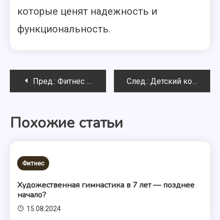
которые ценят надежность и
функциональность.
Навигация
Пред.:
Фитнес — образ жизни
След.:
Детский костюм для танцев
по
Похожие статьи
записям
Фитнес
Художественная гимнастика в 7 лет — позднее
начало?
15.08.2024