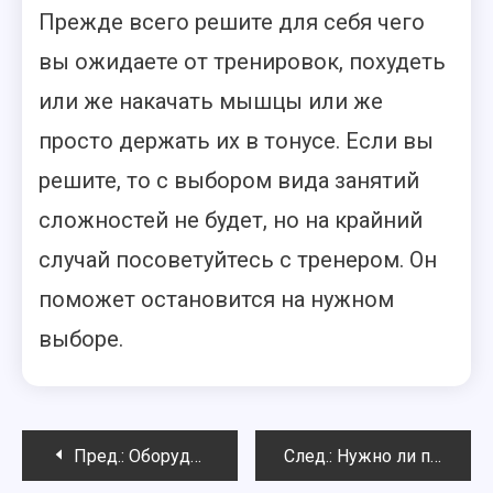
Прежде всего решите для себя чего
вы ожидаете от тренировок, похудеть
или же накачать мышцы или же
просто держать их в тонусе. Если вы
решите, то с выбором вида занятий
сложностей не будет, но на крайний
случай посоветуйтесь с тренером. Он
поможет остановится на нужном
выборе.
Навигация
Пред.:
Оборудование для фитнес-клубов: подбираем виды тренажеров и полезные мелочи
След.:
Нужно ли пить воду во время тренировок?