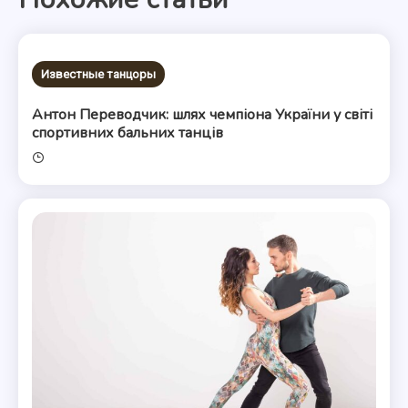
записям
Известные танцоры
Антон Переводчик: шлях чемпіона України у світі
спортивних бальних танців