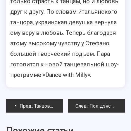
только страсть к танцам, но и любовь
друг к другу. По словам итальянского
танцора, украинская девушка вернула
ему веру в любовь. Теперь благодаря
этому высокому чувству у Стефано
большой творческий подъем. Пара
готовится к новой танцевальной шоу-
программе «Dance with Milly».
Навигация
Пред.:
Танцовщица Эдита Даниуте: литовская звезда
След.:
Пол-дэнс для любимого
по
Похожие статьи