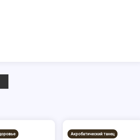
здоровье
Акробатический танец