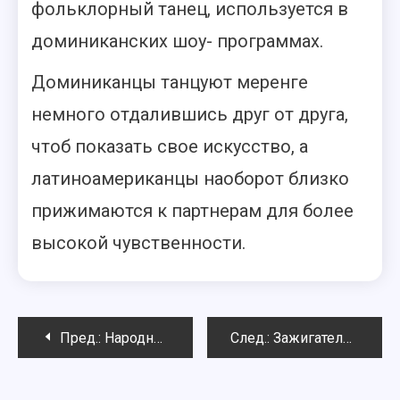
фольклорный танец, используется в
доминиканских шоу- программах.
Доминиканцы танцуют меренге
немного отдалившись друг от друга,
чтоб показать свое искусство, а
латиноамериканцы наоборот близко
прижимаются к партнерам для более
высокой чувственности.
Навигация
Пред.:
Народный танец чардаш
След.:
Зажигательный танец мамбо
по