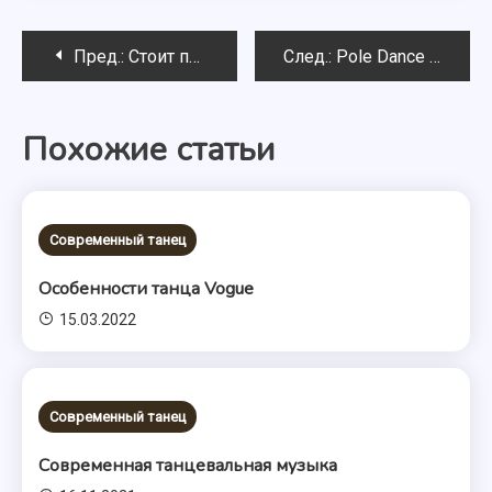
Навигация
Пред.:
Стоит принимать стероиды?
След.:
Pole Dance школы в Москве
по
Похожие статьи
записям
Современный танец
Особенности танца Vogue
15.03.2022
Современный танец
Современная танцевальная музыка