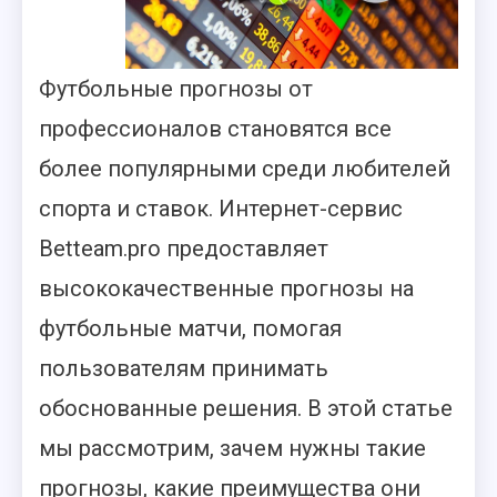
Футбольные прогнозы от
профессионалов становятся все
более популярными среди любителей
спорта и ставок. Интернет-сервис
Betteam.pro предоставляет
высококачественные прогнозы на
футбольные матчи, помогая
пользователям принимать
обоснованные решения. В этой статье
мы рассмотрим, зачем нужны такие
прогнозы, какие преимущества они