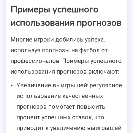
Примеры успешного
использования прогнозов
Многие игроки добились успеха,
используя прогнозы на футбол от
профессионалов. Примеры успешного
использования прогнозов включают:
Увеличение выигрышей: регулярное
использование качественных
прогнозов помогает повысить
процент успешных ставок, что
приводит к увеличению выигрышей.