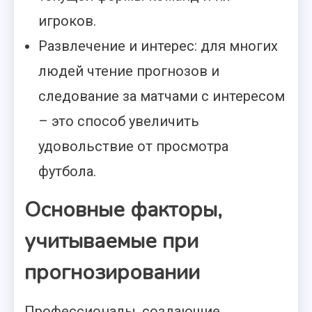
игроков.
Развлечение и интерес: для многих
людей чтение прогнозов и
следование за матчами с интересом
– это способ увеличить
удовольствие от просмотра
футбола.
Основные факторы,
учитываемые при
прогнозировании
Профессионалы, создающие