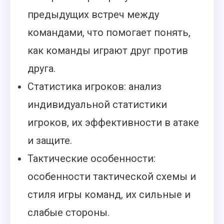
предыдущих встреч между
командами, что помогает понять,
как команды играют друг против
друга.
Статистика игроков: анализ
индивидуальной статистики
игроков, их эффективности в атаке
и защите.
Тактические особенности:
особенности тактической схемы и
стиля игры команд, их сильные и
слабые стороны.