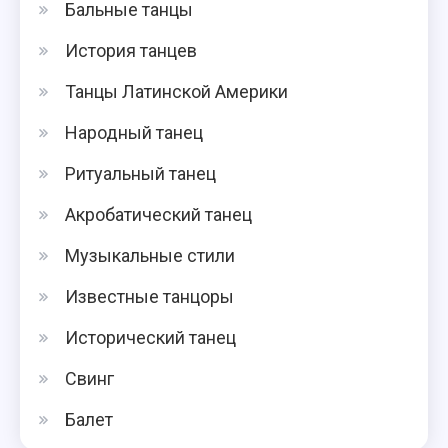
Бальные танцы
История танцев
Танцы Латинской Америки
Народный танец
Ритуальный танец
Акробатический танец
Музыкальные стили
Известные танцоры
Исторический танец
Свинг
Балет