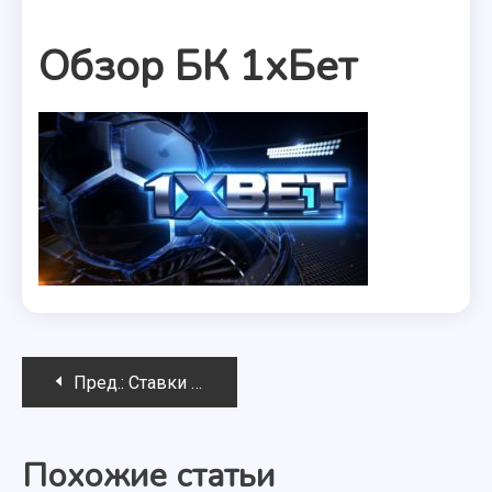
Обзор БК 1хБет
Навигация
Пред.:
Ставки на Чемпионаты в букмекерской конторе 1xbet
по
Похожие статьи
записям