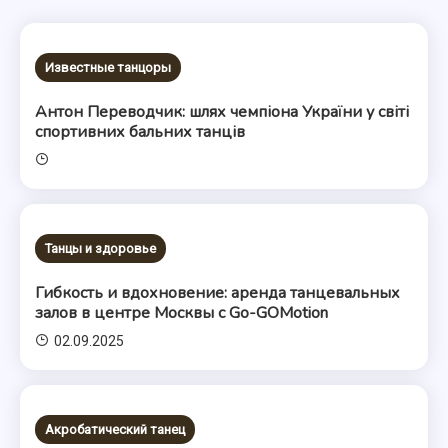
Известные танцоры
Антон Переводчик: шлях чемпіона України у світі
спортивних бальних танців
Танцы и здоровье
Гибкость и вдохновение: аренда танцевальных
залов в центре Москвы с Go-GOMotion
02.09.2025
Акробатический танец