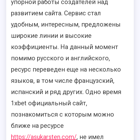
упорной работы создателей над
развитием сайта. Сервис стал
удобным, интересным, предложены
широкие линии и высокие
коэффициенты. На данный момент
помимо русского и английского,
ресурс переведен еще на несколько
языков, в том числе французский,
испанский и ряд других. Одно время
1xbet официальный сайт,
познакомиться с которым можно
ближе на ресурсе
https://asukarsten.com/
, не имел