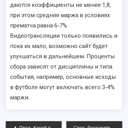
даются коэффициенты не менее 1,8,
при этом средняя маржа в условиях
прематча равна 6-7%.
Видеотрансляции только появились и
пока их мало, возможно сайт будет
улучшаться в дальнейшем. Проценты
сбора зависят от дисциплины и типа
события, например, основные исходы
в футболе могут включать всего 3-4%
маржи.
Навигация
Пред.:
Какой должна быть вкусная пицца?
След.:
Ресвератрол — польза для организма человека