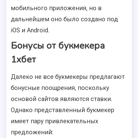
мобильного приложения, но в
дальнейшем оно было создано под
iOS и Android.
Бонусы от букмекера
1хбет
Далеко не все букмекеры предлагают
бонусные поощрения, поскольку
основой сайтов являются ставки.
Однако представленный букмекер
имеет пару привлекательных
предложений: