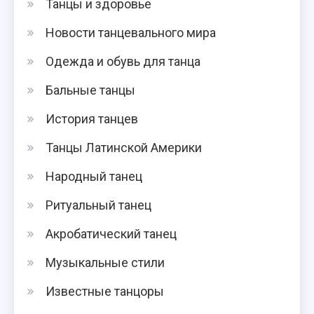
Танцы и здоровье
Новости танцевального мира
Одежда и обувь для танца
Бальные танцы
История танцев
Танцы Латинской Америки
Народный танец
Ритуальный танец
Акробатический танец
Музыкальные стили
Известные танцоры