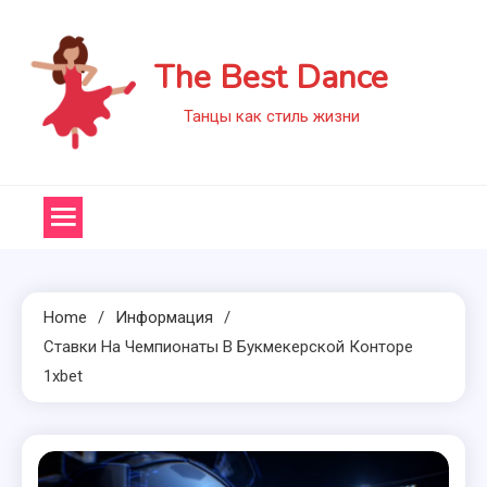
Skip
to
The Best Dance
content
Танцы как стиль жизни
Home
Информация
Ставки На Чемпионаты В Букмекерской Конторе
1xbet