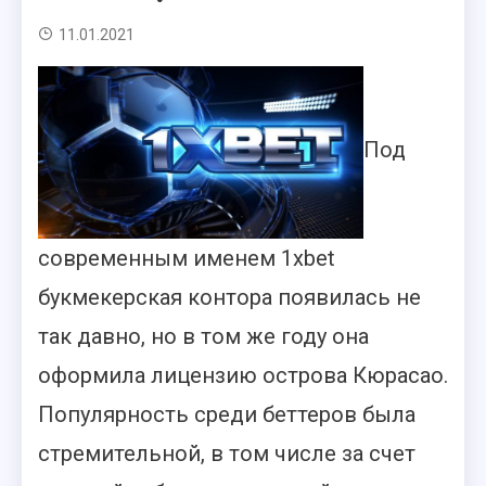
11.01.2021
Под
современным именем 1xbet
букмекерская контора появилась не
так давно, но в том же году она
оформила лицензию острова Кюрасао.
Популярность среди беттеров была
стремительной, в том числе за счет