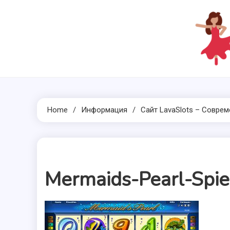
Skip
to
content
Home
Информация
Сайт LavaSlots – Совре
Mermaids-Pearl-Spi