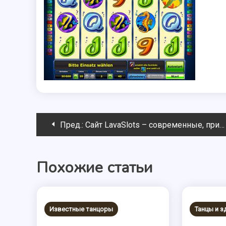
Навигация
Пред.:
Сайт LavaSlots – современные, прикольные, самые интересные игровые автоматы.
по
Похожие статьи
записям
Известные танцоры
Танцы и 