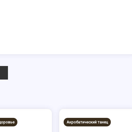
здоровье
Акробатический танец