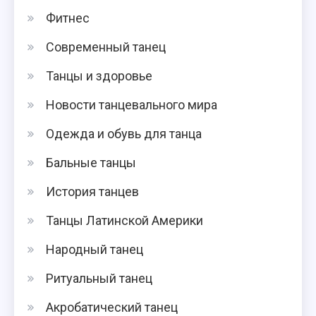
Фитнес
Современный танец
Танцы и здоровье
Новости танцевального мира
Одежда и обувь для танца
Бальные танцы
История танцев
Танцы Латинской Америки
Народный танец
Ритуальный танец
Акробатический танец