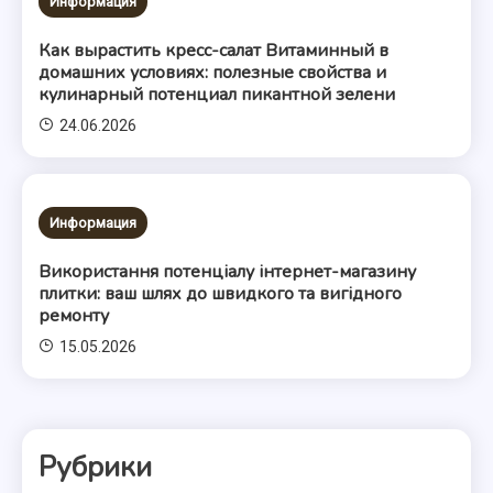
Информация
Как вырастить кресс-салат Витаминный в
домашних условиях: полезные свойства и
кулинарный потенциал пикантной зелени
24.06.2026
Информация
Використання потенціалу інтернет-магазину
плитки: ваш шлях до швидкого та вигідного
ремонту
15.05.2026
Рубрики