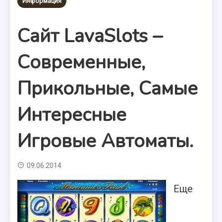
Информация
Сайт LavaSlots –
Современные,
Прикольные, Самые
Интересные
Игровые Автоматы.
09.06.2014
Еще