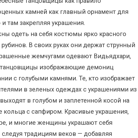
небесные танцовщицы как правило
оценных камней как главный орнамент для
и там закрепляя украшения.
ны одеть на себя костюмы ярко красного
 рубинов. В своих руках они держат струнный
крашенные жемчугами одевают Видьядхари,
 а танцовщицы изображающие демониц
нии с голубыми камнями. Те, кто изображает
телями в зеленых одеждах с украшениями из
выходят в голубом и заплетенной косой на
е кольца с сапфиром. Красивые украшения,
ире, и многие женщины украшают себя
следуя традициям веков — добавляя