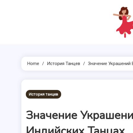
Skip
to
content
Home
История Танцев
Значение Украшений 
История танцев
Значение Украшени
Индийских Танцах