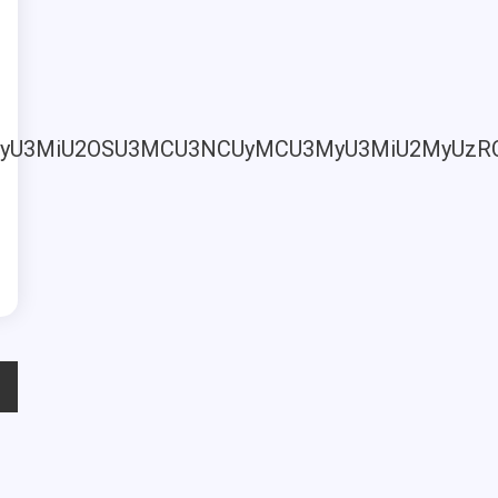
MyU2MyU3MiU2OSU3MCU3NCUyMCU3MyU3MiU2MyUz