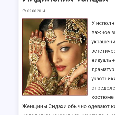
02.06.2014
У исполн
важное з
украшени
эстетиче
визуальн
драматур
участник
определе
костюме 
Женщины Сидахи обычно одевают ко