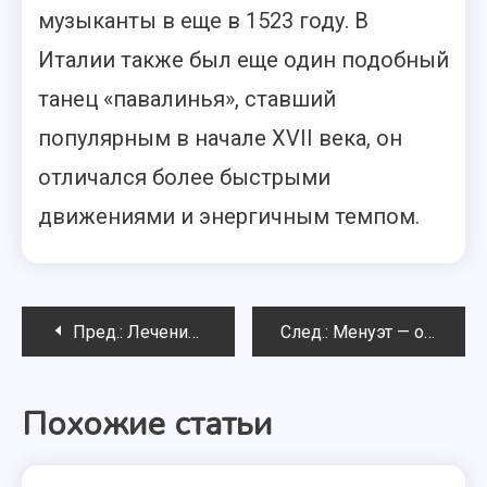
музыканты в еще в 1523 году. В
Италии также был еще один подобный
танец «павалинья», ставший
популярным в начале XVII века, он
отличался более быстрыми
движениями и энергичным темпом.
Навигация
Пред.:
Лечение танцем: движение – сила!
След.:
Менуэт — описание танца
по
Похожие статьи
записям