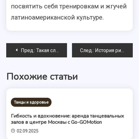
посвятить себя тренировкам и жгучей
латиноамериканской культуре.
Навигация
Пред.:
Такая сложная и простая сальса
След.:
История ритма Свободы
по
Похожие статьи
записям
Танцы и здоровье
Гибкость и вдохновение: аренда танцевальных
залов в центре Москвы с Go-GOMotion
02.09.2025