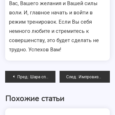
Вас, Вашего желания и Вашей силы
воли. И, главное начать и войти в
режим тренировок. Если Вы себя
немного любите и стремитесь к
совершенству, это будет сделать не
трудно. Успехов Вам!
Навигация
Пред.:
Шара спутниковое телевидение от Gomel-Sat
След.:
Импровизация — оригинальный музыкальный стиль танца
по
Похожие статьи
записям