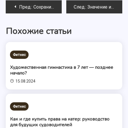
Навигация
Пред.:
Сохрани чудесные моменты путешествий с помощью стретч карты Discovery Map World
След.:
Значение и особенности гидрованса
по
Похожие статьи
записям
Фитнес
Художественная гимнастика в 7 лет — позднее
начало?
15.08.2024
Фитнес
Как и где купить права на катер: руководство
для будущих судоводителей