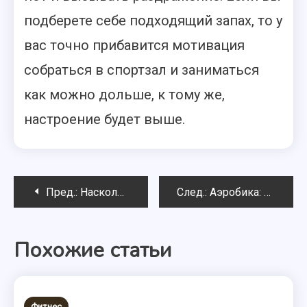
подберете себе подходящий запах, то у
вас точно прибавится мотивация
собраться в спортзал и заниматься
как можно дольше, к тому же,
настроение будет выше.
Навигация
Пред.:
Насколько кофе полезен для спортсменов
След.:
Аэробика: польза для организма
по
Похожие статьи
записям
Фитнес