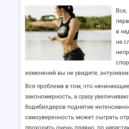
Все,
перв
в на
на с
непр
спор
изменений вы не увидите, энтузиазм
Вся проблема в том, что начинающи
закономерность, а сразу увеличивают
бодибилдеров поднятие интенсивнос
самоуверенность может сыграть от
проходить очень плавно, по нарастаю