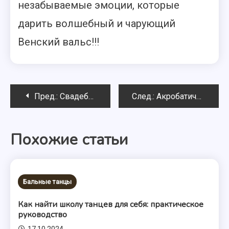
незабываемые эмоции, которые
дарить волшебный и чарующий
Венский вальс!!!
Навигация
Пред.:
Свадебный танец! Его особенности и постановка
След.:
Акробатический рок-н-ролл
по
Похожие статьи
записям
Бальные танцы
Как найти школу танцев для себя: практическое
руководство