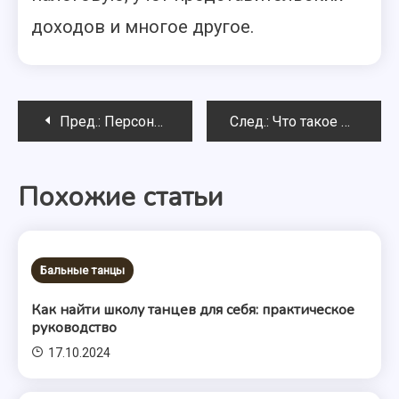
доходов и многое другое.
Навигация
Пред.:
Персональные уроки танцев
След.:
Что такое румба
по
Похожие статьи
записям
Бальные танцы
Как найти школу танцев для себя: практическое
руководство
17.10.2024