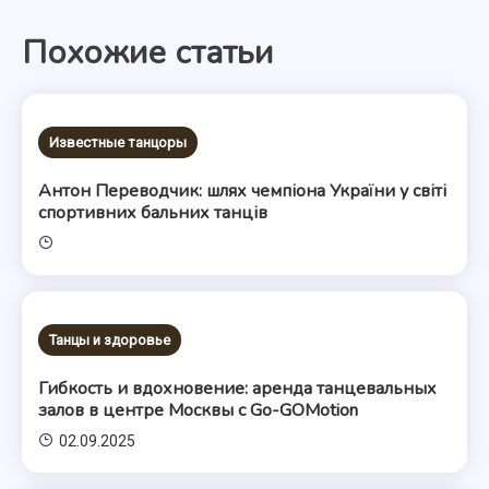
по
Похожие статьи
записям
Известные танцоры
Антон Переводчик: шлях чемпіона України у світі
спортивних бальних танців
Танцы и здоровье
Гибкость и вдохновение: аренда танцевальных
залов в центре Москвы с Go-GOMotion
02.09.2025