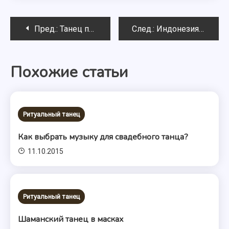
Навигация
Пред.:
Танец поппинг
След.:
Индонезия. Бали. Ритуальные танцы
по
Похожие статьи
записям
Ритуальный танец
Как выбрать музыку для свадебного танца?
11.10.2015
Ритуальный танец
Шаманский танец в масках