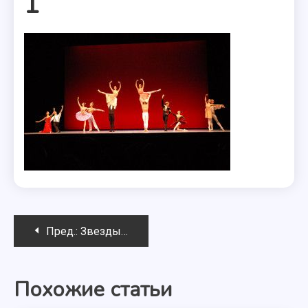
1
Навигация
Пред.:
Звезды вновь сошлись в Нью-Йорке
по
Похожие статьи
записям