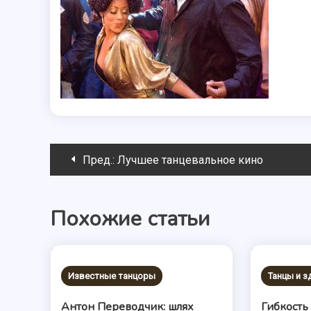
Навигация
Пред.:
Лучшее танцевальное кино
по
Похожие статьи
записям
Известные танцоры
Танцы и 
Антон Переводчик: шлях
Гибкость