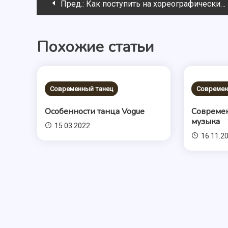
Навигация
Пред.:
Как поступить на хореографический?
по
Похожие статьи
записям
Современный танец
Современ
Особенности танца Vogue
Современ
музыка
15.03.2022
16.11.2