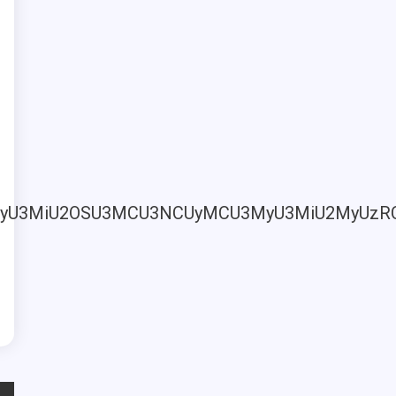
MyU2MyU3MiU2OSU3MCU3NCUyMCU3MyU3MiU2MyUz