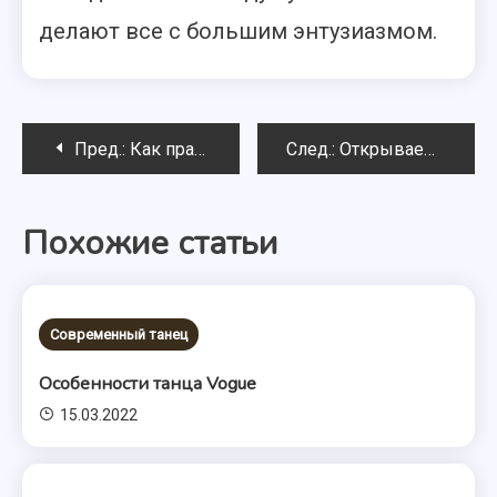
делают все с большим энтузиазмом.
Навигация
Пред.:
Как правильно выбрать женские ботинки на зиму
След.:
Открываем школу танцев
по
Похожие статьи
записям
Современный танец
Особенности танца Vogue
15.03.2022