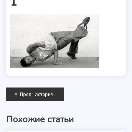
1
Навигация
Пред.:
История брэйкданса
по
Похожие статьи
записям