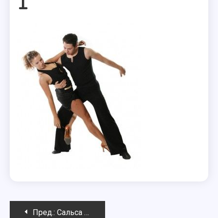
1
Навигация
Пред.:
Сальса — история