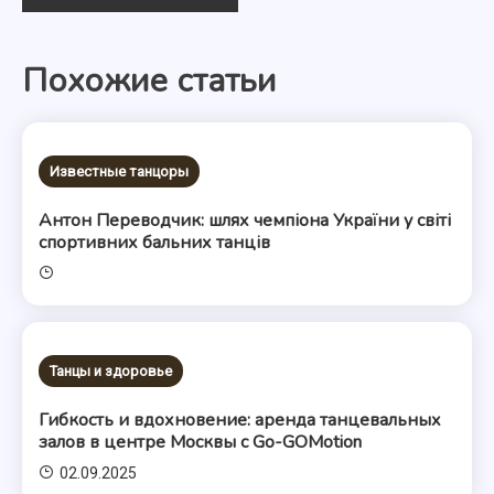
по
Похожие статьи
записям
Известные танцоры
Антон Переводчик: шлях чемпіона України у світі
спортивних бальних танців
Танцы и здоровье
Гибкость и вдохновение: аренда танцевальных
залов в центре Москвы с Go-GOMotion
02.09.2025