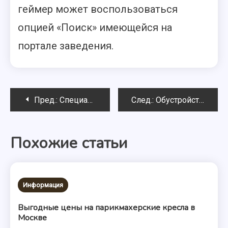
геймер может воспользоваться
опцией «Поиск» имеющейся на
портале заведения.
Навигация
Пред.:
Специальные возможности игровых автоматов Вулкан
След.:
Обустройство зала для танцев
по
Похожие статьи
записям
Информация
Выгодные цены на парикмахерские кресла в
Москве