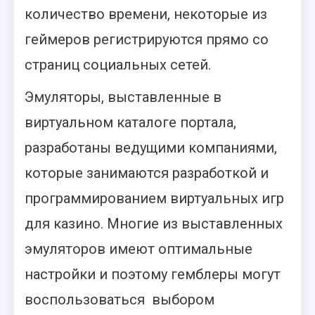
количество времени, некоторые из
геймеров регистрируются прямо со
страниц социальных сетей.
Эмуляторы, выставленные в
виртуальном каталоге портала,
разработаны ведущими компаниями,
которые занимаются разработкой и
программированием виртуальных игр
для казино. Многие из выставленных
эмуляторов имеют оптимальные
настройки и поэтому гемблеры могут
воспользоваться выбором