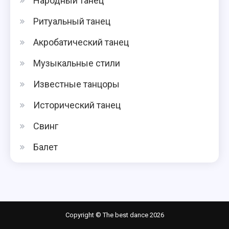
Народный танец
Ритуальный танец
Акробатический танец
Музыкальные стили
Известные танцоры
Исторический танец
Свинг
Балет
Copyright © The best dance 2026