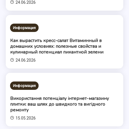
24.06.2026
Информация
Как вырастить кресс-салат Витаминный в
домашних условиях: полезные свойства и
кулинарный потенциал пикантной зелени
24.06.2026
Информация
Використання потенціалу інтернет-магазину
плитки: ваш шлях до швидкого та вигідного
ремонту
15.05.2026