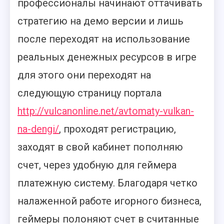
профессионалы начинают оттачивать
стратегию на демо версии и лишь
после переходят на использование
реальных денежных ресурсов в игре
для этого они переходят на
следующую страницу портала
http://vulcanonline.net/avtomaty-vulkan-
na-dengi/
, проходят регистрацию,
заходят в свой кабинет пополняю
счет, через удобную для геймера
платежную систему. Благодаря четко
налаженной работе игорного бизнеса,
геймеры полоняют счет в считанные