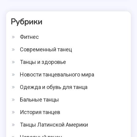
Рубрики
Фитнес
Современный танец
Танцы и здоровье
Новости танцевального мира
Одежда и обувь для танца
Бальные танцы
История танцев
Танцы Латинской Америки