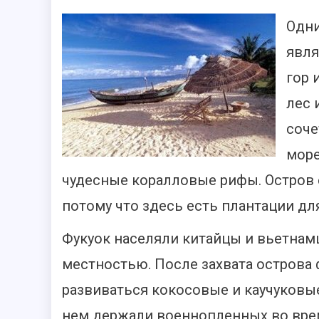
Одни
явля
гор 
лес 
соче
море
чудесные коралловые рифы. Остров
потому что здесь есть плантации д
Фукуок населяли китайцы и вьетнамц
местностью. После захвата острова ф
развиваться кокосовые и каучуковые
нем держали военнопленных во врем