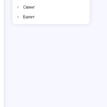
Свинг
Балет
ы