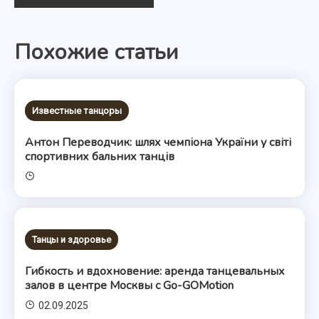
по
Похожие статьи
записям
Известные танцоры
Антон Переводчик: шлях чемпіона України у світі
спортивних бальних танців
Танцы и здоровье
Гибкость и вдохновение: аренда танцевальных
залов в центре Москвы с Go-GOMotion
02.09.2025