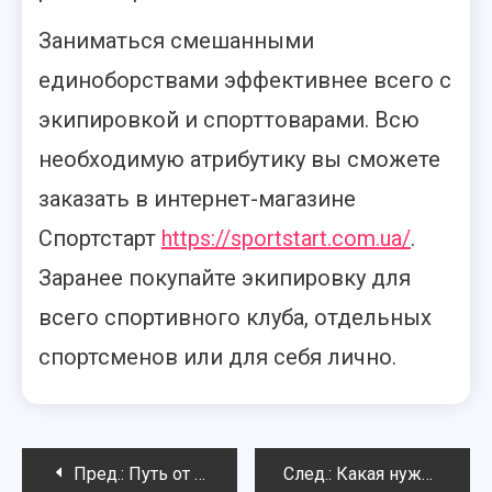
Заниматься смешанными
единоборствами эффективнее всего с
экипировкой и спорттоварами. Всю
необходимую атрибутику вы сможете
заказать в интернет-магазине
Спортстарт
https://sportstart.com.ua/
.
Заранее покупайте экипировку для
всего спортивного клуба, отдельных
спортсменов или для себя лично.
Навигация
Пред.:
Путь от старинных танцев до современности. История развития танца
След.:
Какая нужна одежда для гимнастики