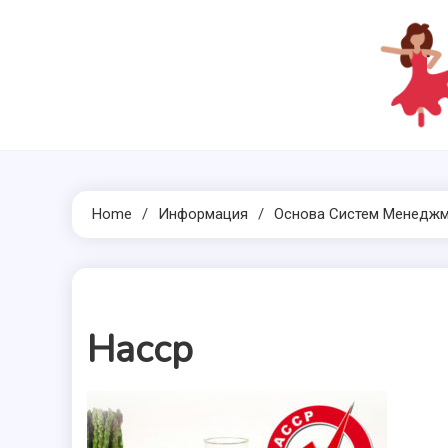
Skip
to
content
Home
Информация
Основа Систем Менеджм
Haccp