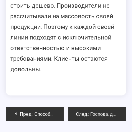
стоить дешево. Производители не
рассчитывали на массовость своей
продукции. Поэтому к каждой своей
линии подходят с исключительной
ответственностью и высокими
требованиями. Клиенты остаются
довольны.
Навигация
Пред.:
Способы увеличения молочной железы при маммопластике
След.:
Господа, делаем ставки, букмекерская контора — самые высокие коэффициенты доходности клиента!
по