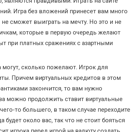
о, являются правдивыми. Играть на сайте
ний. Игра без вложений принесет вам много
 не сможет выиграть на мечту. Но это и не
вичкам, которые в первую очередь желают
пыт при платных сражениях с азартными
 могут, сколько пожелают. Игрок для
иты. Причем виртуальных кредитов в этом
фантиками закончится, то вам нужно
нова можно продолжить ставит виртуальные
 чего-то большего, в таком случае переходите
да будет около вас, так что не стоит бояться
сит игрока перед игрой на валюту создать