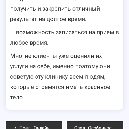
получить и закрепить отличный
результат на долгое время.
— возможность записаться на прием в
любое время.
Многие клиенты уже оценили их
услуги на себе, именно поэтому они
советую эту клинику всем людям,
которые стремятся иметь красивое
тело.
Навигация
Пред.:
Онлайн-магазин ATLETCITY – высококачественные тренажеры в Ростове на Дону по разумной цене
След.:
Особенности танцев Go-Go