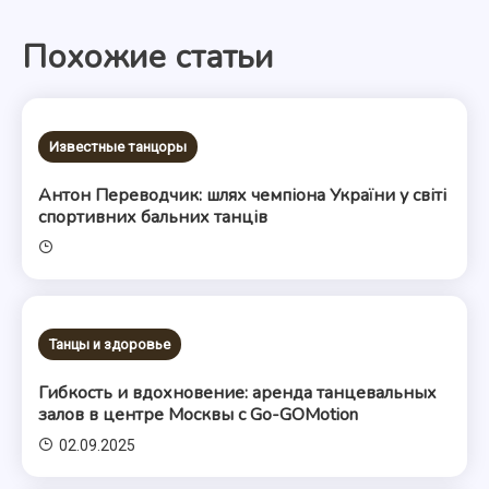
по
Похожие статьи
записям
Известные танцоры
Антон Переводчик: шлях чемпіона України у світі
спортивних бальних танців
Танцы и здоровье
Гибкость и вдохновение: аренда танцевальных
залов в центре Москвы с Go-GOMotion
02.09.2025