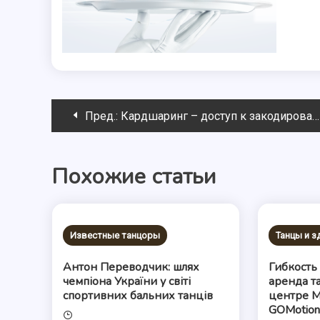
Навигация
Пред.:
Кардшаринг – доступ к закодированным каналам
по
Похожие статьи
записям
Известные танцоры
Танцы и 
Антон Переводчик: шлях
Гибкость
чемпіона України у світі
аренда т
спортивних бальних танців
центре М
GOMotio