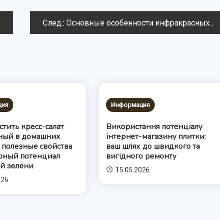
След.:
Основные особенности инфракрасных обогревателей
ция
Информация
стить кресс-салат
Використання потенціалу
ный в домашних
інтернет-магазину плитки:
: полезные свойства
ваш шлях до швидкого та
рный потенциал
вигідного ремонту
й зелени
15.05.2026
026