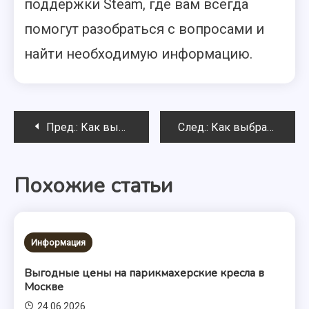
поддержки Steam, где вам всегда
помогут разобраться с вопросами и
найти необходимую информацию.
Навигация
Пред.:
Как выбрать подходящие курсы по бухгалтерскому учёту
След.:
Как выбрать антенну КВ: руководство для радиолюбителей
по
Похожие статьи
записям
Информация
Выгодные цены на парикмахерские кресла в
Москве
24.06.2026