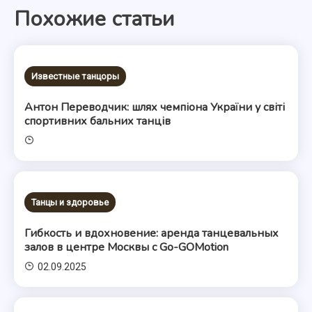
Похожие статьи
записям
Известные танцоры
Антон Переводчик: шлях чемпіона України у світі
спортивних бальних танців
Танцы и здоровье
Гибкость и вдохновение: аренда танцевальных
залов в центре Москвы с Go-GOMotion
02.09.2025